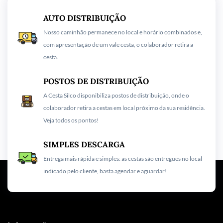
AUTO DISTRIBUIÇÃO
Nosso caminhão permanece no local e horário combinados e,
com apresentação de um vale cesta, o colaborador retira a
cesta.
POSTOS DE DISTRIBUIÇÃO
A Cesta Silco disponibiliza postos de distribuição, onde o
colaborador retira a cestas em local próximo da sua residência.
Veja todos os pontos!
SIMPLES DESCARGA
Entrega mais rápida e simples: as cestas são entregues no local
indicado pelo cliente, basta agendar e aguardar!