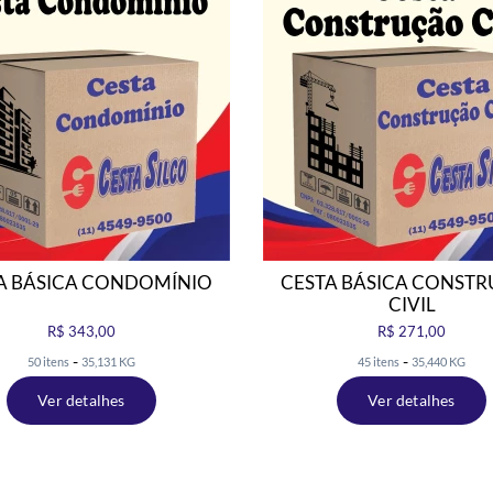
A BÁSICA CONDOMÍNIO
CESTA BÁSICA CONST
CIVIL
R$ 343,00
R$ 271,00
-
-
50 itens
35,131 KG
45 itens
35,440 KG
Ver detalhes
Ver detalhes