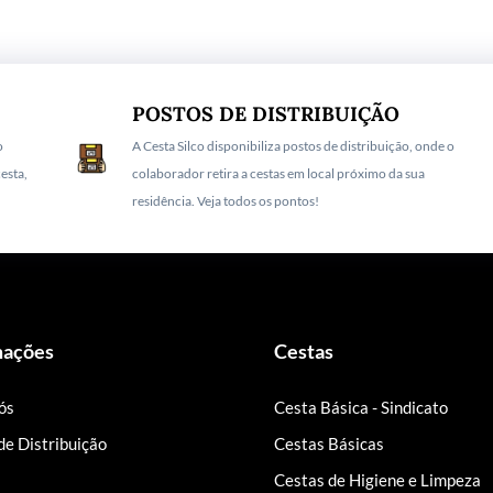
POSTOS DE DISTRIBUIÇÃO
o
A Cesta Silco disponibiliza postos de distribuição, onde o
esta,
colaborador retira a cestas em local próximo da sua
residência.
Veja todos os pontos!
mações
Cestas
ós
Cesta Básica - Sindicato
de Distribuição
Cestas Básicas
Cestas de Higiene e Limpeza