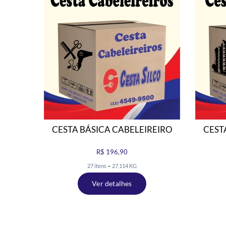
24KG
CESTA BÁSICA CABELEIREIRO
CEST
R$ 196,90
-
27 itens
27,114 KG
Ver detalhes