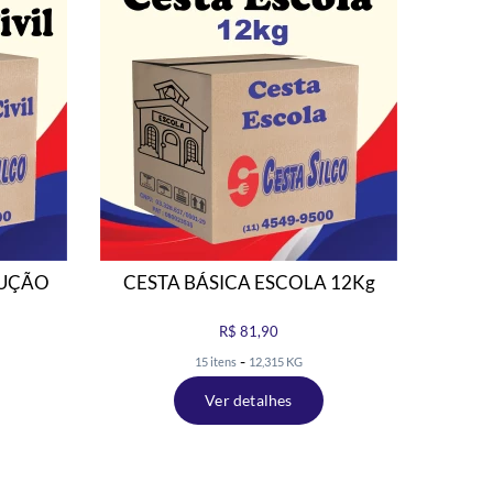
RUÇÃO
CESTA BÁSICA ESCOLA 12Kg
CES
R$ 81,90
-
15 itens
12,315 KG
Ver detalhes