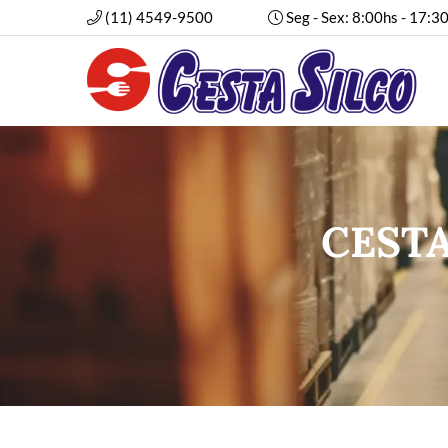
(11) 4549-9500
Seg - Sex: 8:00hs - 17:3
CESTA