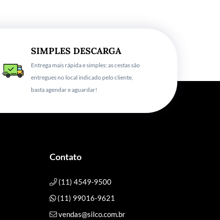
SIMPLES DESCARGA
Entrega mais rápida e simples: as cestas são
entregues no local indicado pelo cliente,
basta agendar e aguardar!
Contato
(11) 4549-9500
(11) 99016-9621
vendas@silco.com.br