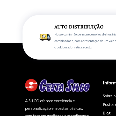
AUTO DISTRIBUIÇÃO
Nosso caminhão permanece no local e horári
combinados e, com apresentação de um vale c
o colaborador retira a cesta.
Infor
Sobre n
A SILCO oferece excelência e
Postos 
personalização em cestas básicas,
Blog
com foco em qualidade e atendimento.